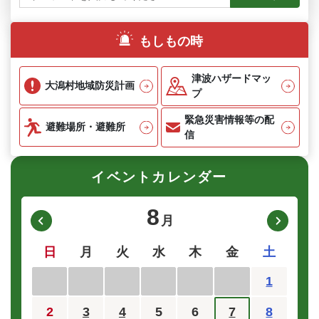
もしもの時
津波ハザードマッ
大潟村地域防災計画
プ
緊急災害情報等の配
避難場所・避難所
信
イベントカレンダー
8
月
日
月
火
水
木
金
土
1
2
3
4
5
6
7
8