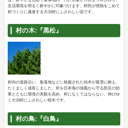
生活環境を明るく鮮やかに印象づけます。村民が情熱をこめて
村づくりに邁進する大潟村にふさわしい花です。
村の木:『黒松』
村内の道路沿い、集落地などに植裁された幼木が風雪に耐え、
たくましく成長しました。村を日本海の強風から守る防災の効
果とともに環境の美観を高め、村になくてはならない、伸びゆ
く大潟村にふさわしい樹木です。
村の鳥:『白鳥』