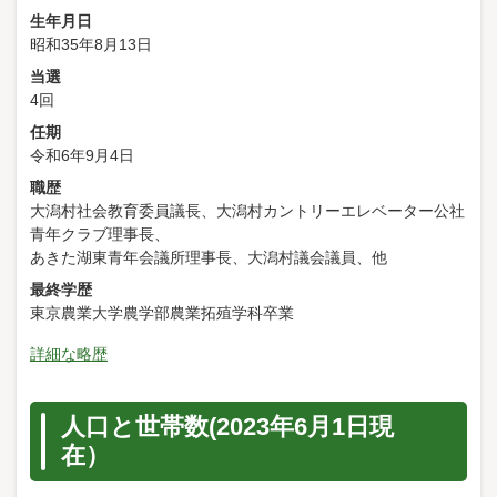
生年月日
昭和35年8月13日
当選
4回
任期
令和6年9月4日
職歴
大潟村社会教育委員議長、大潟村カントリーエレベーター公社
青年クラブ理事長、
あきた湖東青年会議所理事長、大潟村議会議員、他
最終学歴
東京農業大学農学部農業拓殖学科卒業
詳細な略歴
人口と世帯数(2023年6月1日現
在）