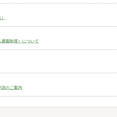
集）
も通園制度）について
申請のご案内