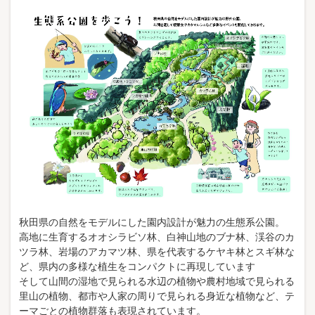
秋田県の自然をモデルにした園内設計が魅力の生態系公園。
高地に生育するオオシラビソ林、白神山地のブナ林、渓谷のカ
ツラ林、岩場のアカマツ林、県を代表するケヤキ林とスギ林な
ど、県内の多様な植生をコンパクトに再現しています
そして山間の湿地で見られる水辺の植物や農村地域で見られる
里山の植物、都市や人家の周りで見られる身近な植物など、テ
ーマごとの植物群落も表現されています。