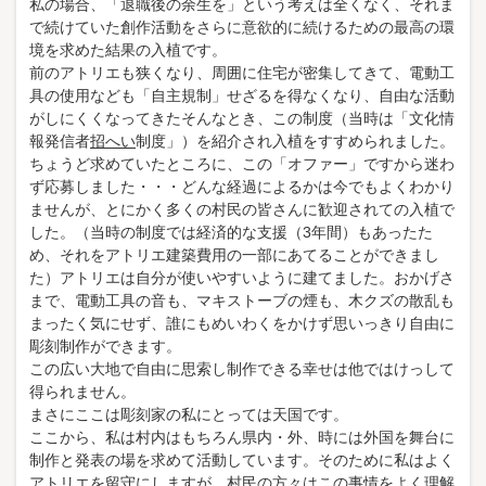
私の場合、「退職後の余生を」という考えは全くなく、それま
で続けていた創作活動をさらに意欲的に続けるための最高の環
境を求めた結果の入植です。
前のアトリエも狭くなり、周囲に住宅が密集してきて、電動工
具の使用なども「自主規制」せざるを得なくなり、自由な活動
がしにくくなってきたそんなとき、この制度（当時は「文化情
報発信者
招へい
制度」）を紹介され入植をすすめられました。
ちょうど求めていたところに、この「オファー」ですから迷わ
ず応募しました・・・どんな経過によるかは今でもよくわかり
ませんが、とにかく多くの村民の皆さんに歓迎されての入植で
した。（当時の制度では経済的な支援（3年間）もあったた
め、それをアトリエ建築費用の一部にあてることができまし
た）アトリエは自分が使いやすいように建てました。おかげさ
まで、電動工具の音も、マキストーブの煙も、木クズの散乱も
まったく気にせず、誰にもめいわくをかけず思いっきり自由に
彫刻制作ができます。
この広い大地で自由に思索し制作できる幸せは他ではけっして
得られません。
まさにここは彫刻家の私にとっては天国です。
ここから、私は村内はもちろん県内・外、時には外国を舞台に
制作と発表の場を求めて活動しています。そのために私はよく
アトリエを留守にしますが、村民の方々はこの事情をよく理解