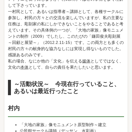
して下さっています。
一村民として、あるいは指導者～講師として、各種サークルに
参加し、村民の方々との交流を楽しんでいますが、私の主要な
任務は、彫刻家の私にしかできないことをやることであると考
えています。その具体例の一つが、「大地の家族」像モニュメ
ントの制作（2009）でしたし、このたびの「鎌田俊夫彫刻展
～回顧と展望～」（2012.2.11-15）です。この両方とも多くの
村民の方々の献身的な協力なしには実現し得ないものでした。
感謝あるのみです。
私の場合、なにか他の「文化」を伝える
媒体
としてではなく、
文化の
本体
として、自らの責任を果たしたいと思います。
～活動状況～ 今現在行っていること、
あるいは最近行ったこと
村内
「大地の家族」像モニュメント原型制作～建立
公民館サークル講師（デッサン、水彩画）