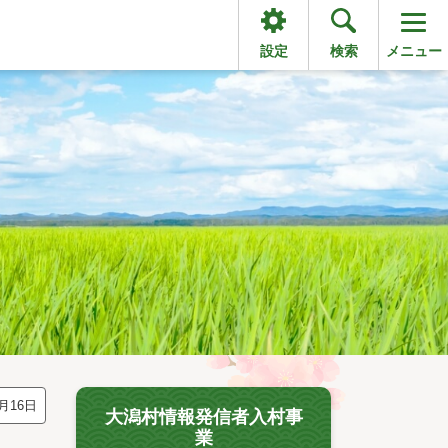
設定
検索
メニュー
月16日
大潟村情報発信者入村事
業