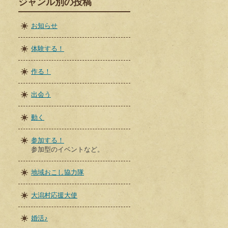
ジャンル別の投稿
お知らせ
体験する！
作る！
出会う
動く
参加する！
参加型のイベントなど。
地域おこし協力隊
大潟村応援大使
婚活♪