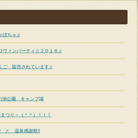
かぼちゃ♫
ロウィンパーティ☆２０１６♫
んご 販売されています♫
の池公園 キャンプ場
新米まつり～（＾＾）！！！
! と 温泉感謝祭!!