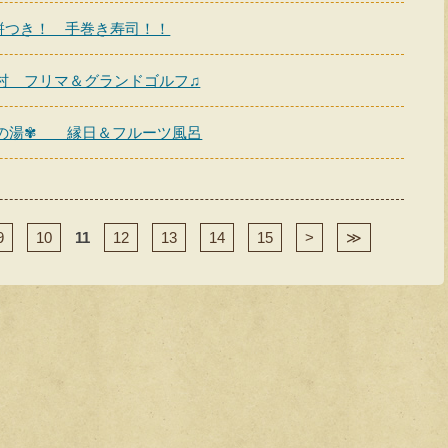
餅つき！ 手巻き寿司！！
村 フリマ＆グランドゴルフ♫
の湯✾ 縁日＆フルーツ風呂
9
10
11
12
13
14
15
>
≫