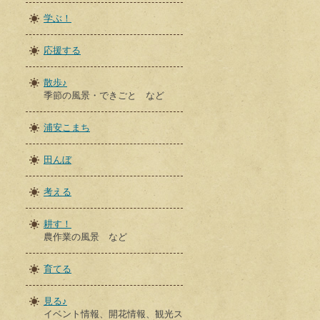
学ぶ！
応援する
散歩♪
季節の風景・できごと など
浦安こまち
田んぼ
考える
耕す！
農作業の風景 など
育てる
見る♪
イベント情報、開花情報、観光ス