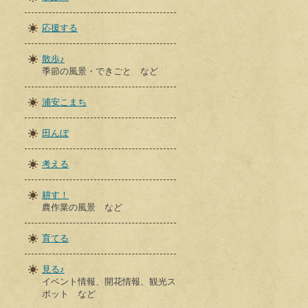
応援する
散歩♪
季節の風景・できごと など
浦安こまち
田んぼ
考える
耕す！
農作業の風景 など
育てる
見る♪
イベント情報、開花情報、観光ス
ポット など