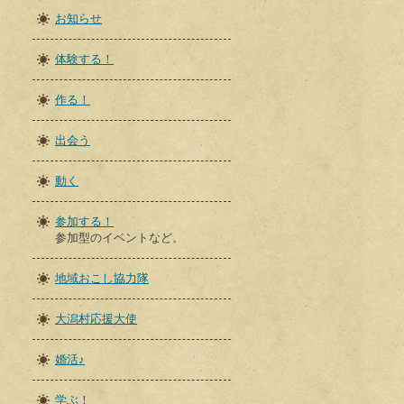
お知らせ
体験する！
作る！
出会う
動く
参加する！
参加型のイベントなど。
地域おこし協力隊
大潟村応援大使
婚活♪
学ぶ！