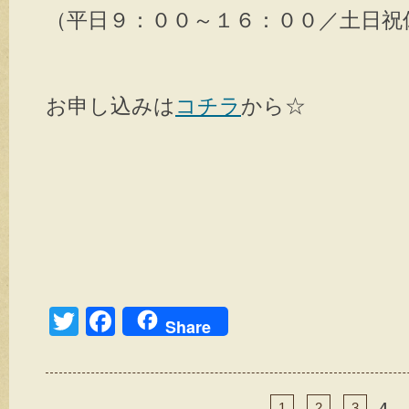
（平日９：００～１６：００／土日祝
お申し込みは
コチラ
から☆
T
F
Share
wi
a
tt
c
1
2
3
4