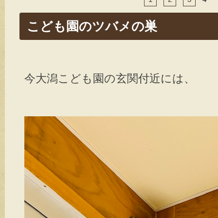
er
e
b
こども園のツバメの巣
o
o
k
今大潟こども園の玄関付近には、