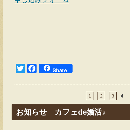
T
F
Share
wi
a
tt
c
er
e
1
2
3
4
b
お知らせ カフェde婚活♪
o
o