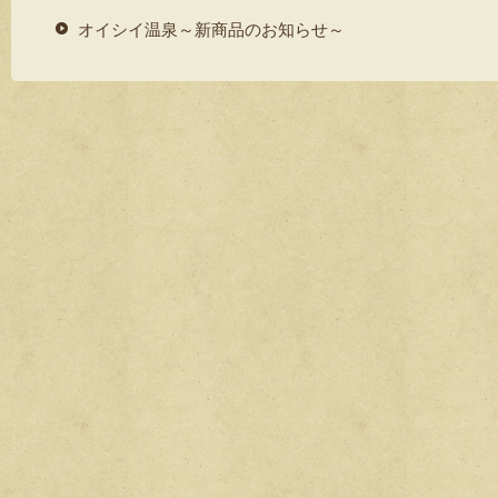
er
e
オイシイ温泉～新商品のお知らせ～
b
o
o
k