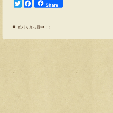
T
F
Share
wi
a
tt
c
er
e
稲刈り真っ最中！！
b
o
o
k