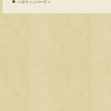
er
e
ハロウィンパーティ
b
o
o
k