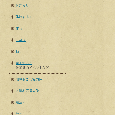
お知らせ
体験する！
作る！
出会う
動く
参加する！
参加型のイベントなど。
地域おこし協力隊
大潟村応援大使
婚活♪
学ぶ！