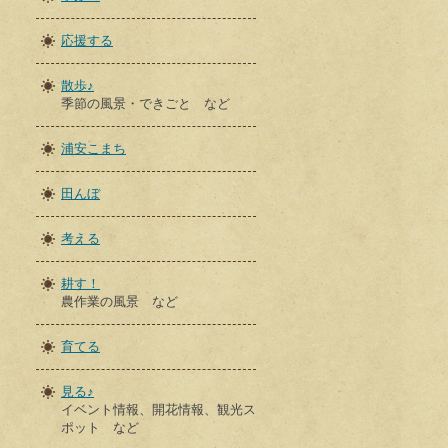
応援する
散歩♪
季節の風景・できごと など
浦安こまち
田んぼ
考える
耕す！
農作業の風景 など
育てる
見る♪
イベント情報、開花情報、観光ス
ポット など