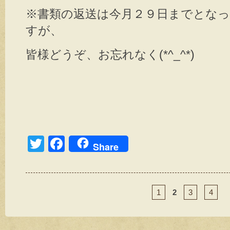
※書類の返送は今月２９日までとな
すが、
皆様どうぞ、お忘れなく(*^_^*)
T
F
Share
wi
a
tt
c
er
e
1
2
3
4
b
o