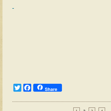
（たけ
T
F
Share
wi
a
tt
c