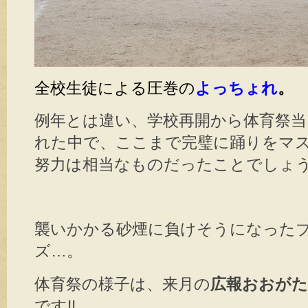
全校生徒による圧巻の
よっちょれ
。
例年とは違い、学校再開から体育祭当
れた中で、ここまで完璧に踊りをマ
努力は相当なものだったことでしょ
襲いかかる砂煙に負けそうになった
ズ…。
体育祭の様子は、来月の
広報おおがた
です!!