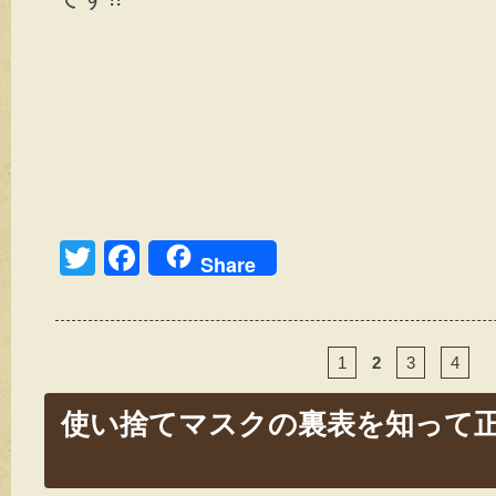
T
F
Share
wi
a
tt
c
er
e
1
2
3
4
b
使い捨てマスクの裏表を知って正し
o
o