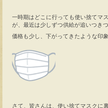
k
一時期はどこに行っても使い捨てマ
が、最近は少しずつ供給が追いつき
価格も少し、下がってきたような印
さて、皆さんは、使い捨てマスクに