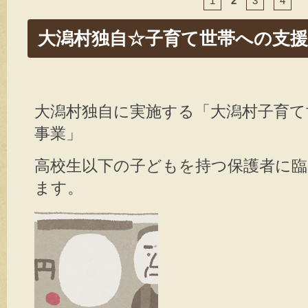
er
e
1
2
3
4
b
大潟村独自☆子育て世帯への支援
o
o
k
大潟村独自に実施する「大潟村子育て
事業」
高校生以下の子どもを持つ保護者に臨
ます。