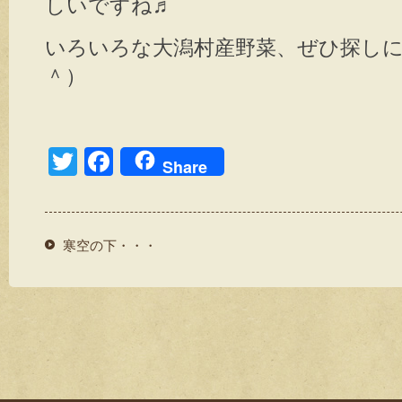
しいですね♬
いろいろな大潟村産野菜、ぜひ探し
＾）
T
F
Share
wi
a
tt
c
er
e
寒空の下・・・
b
o
o
k