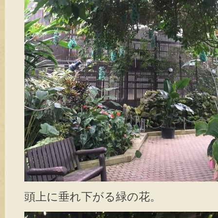
頭上に垂れ下がる緑の花。