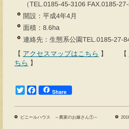
（TEL.0185-45-3106 FAX.0185-27
開設：平成4年4月
面積：8.6ha
連絡先：生態系公園TEL.0185-27-8
【
アクセスマップはこちら
】 【
ちら
】
T
F
Share
wi
a
tt
c
er
e
ビニールハウス ～農家のお嫁さん①～
20
b