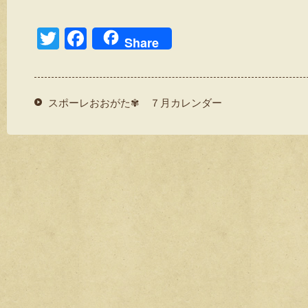
T
F
Share
wi
a
tt
c
er
e
スポーレおおがた✾ ７月カレンダー
b
o
o
k