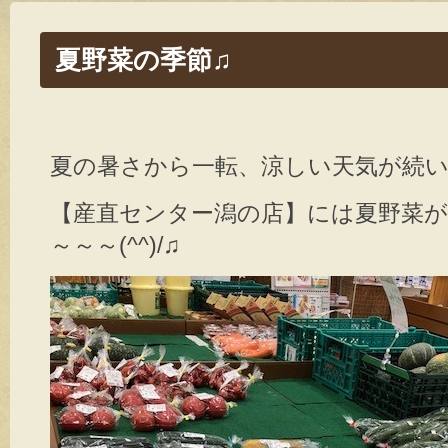
夏野菜の季節♫
夏の暑さから一転、涼しい天気が続
【産直センター潟の店】には夏野菜
～～～(^^)/♫