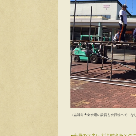
（盆踊り大会会場の設営も会員総出でこな
●会員の大半は大潟村出身との