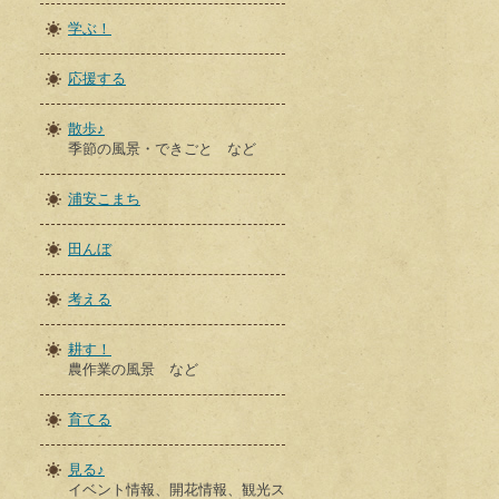
学ぶ！
応援する
散歩♪
季節の風景・できごと など
浦安こまち
田んぼ
考える
耕す！
農作業の風景 など
育てる
見る♪
イベント情報、開花情報、観光ス