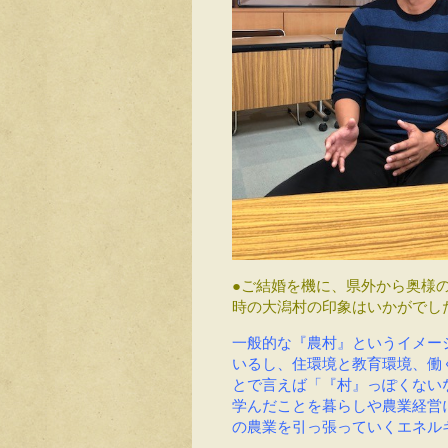
●ご結婚を機に、県外から奥様
時の大潟村の印象はいかがでし
一般的な『農村』というイメー
いるし、住環境と教育環境、働
とで言えば「『村』っぽくない
学んだことを暮らしや農業経営
の農業を引っ張っていくエネル