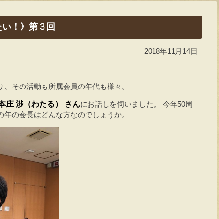
たい！》第３回
2018年11月14日
り、その活動も所属会員の年代も様々。
 本庄 渉（わたる）
さん
にお話しを伺いました。 今年50周
の年の会長はどんな方なのでしょうか。