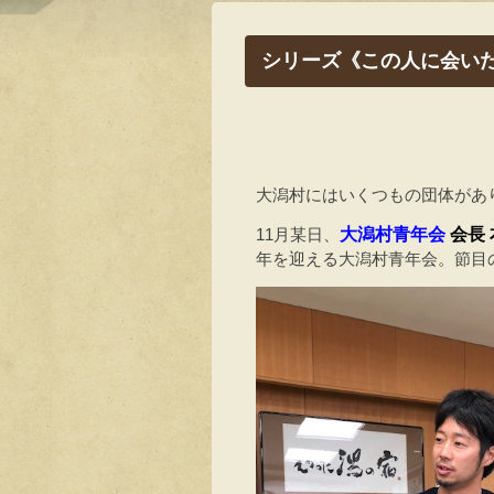
シリーズ《この人に会い
大潟村にはいくつもの団体があ
11月某日、
大潟村青年会
会長
年を迎える大潟村青年会。節目