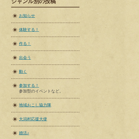
ジャンル別の投稿
お知らせ
体験する！
作る！
出会う
動く
参加する！
参加型のイベントなど。
地域おこし協力隊
大潟村応援大使
婚活♪