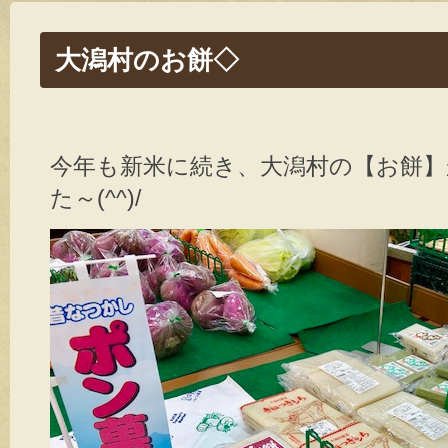
大潟村のお餅◇
今年も新米に続き、大潟村の【お餅
た～(^^)/