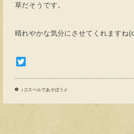
草だそうです。
晴れやかな気分にさせてくれますね(o
T
wi
tt
er
♪ゴスペルであそぼう♬