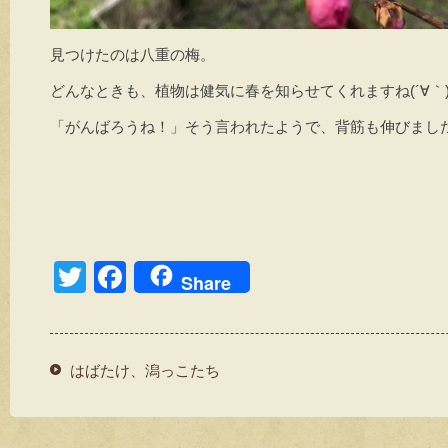
見つけたのは八重の梅。
どんなときも、植物は健気に春を知らせてくれますね(´∀｀
「がんばろうね！」そう言われたようで、背筋も伸びまし
T
F
Share
wi
a
tt
c
er
e
はばたけ、潟っこたち
b
o