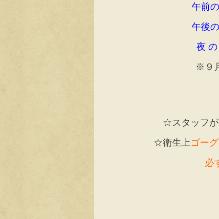
午前
午後
夜 の
※９
☆スタッフが
☆衛生上
ゴーグ
必