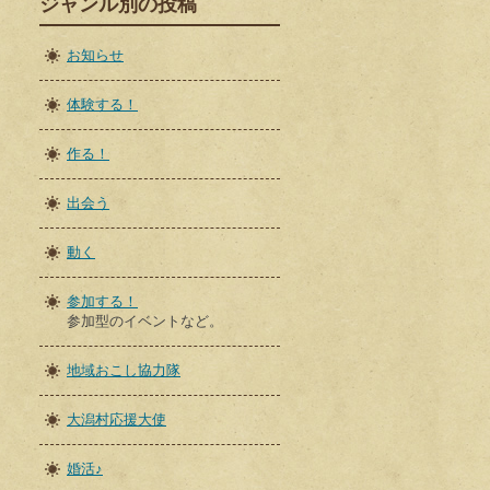
ジャンル別の投稿
お知らせ
体験する！
作る！
出会う
動く
参加する！
参加型のイベントなど。
地域おこし協力隊
大潟村応援大使
婚活♪