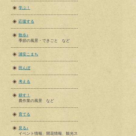
学ぶ！
応援する
散歩♪
季節の風景・できごと など
浦安こまち
田んぼ
考える
耕す！
農作業の風景 など
育てる
見る♪
イベント情報、開花情報、観光ス