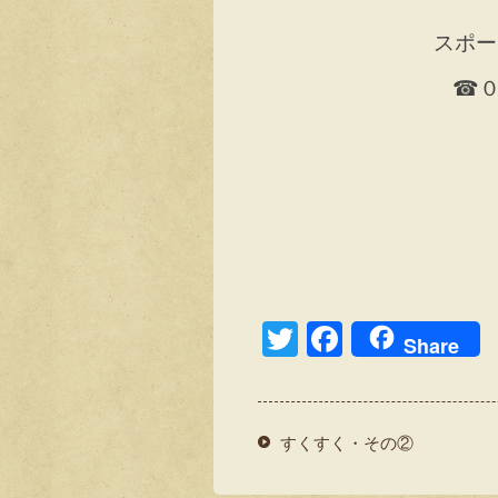
スポー
☎０
T
F
Share
wi
a
tt
c
er
e
すくすく・その②
b