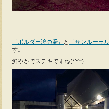
『ポルダー潟の湯』
と
『サンルーラ
す。
鮮やかでステキですね(*^^*)