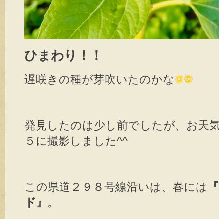
ひまわり！！
遅咲きの種が芽吹いたのかな
❁❁
発見したのは少し前でしたが、お天
５に撮影しました^^
この県道２９８号線沿いは、春には
『
ド』
。