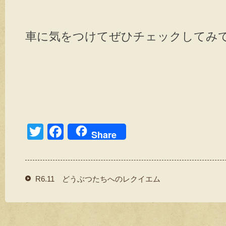
車に気をつけてぜひチェックしてみてく
T
F
Share
wi
a
tt
c
er
e
R6.11 どうぶつたちへのレクイエム
b
o