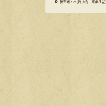
er
e
後輩達への贈り物～卒業生記
b
o
o
k