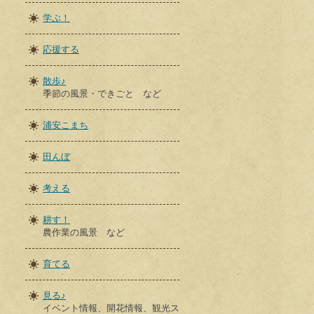
学ぶ！
応援する
散歩♪
季節の風景・できごと など
浦安こまち
田んぼ
考える
耕す！
農作業の風景 など
育てる
見る♪
イベント情報、開花情報、観光ス