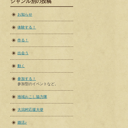
ジャンル別の投稿
お知らせ
体験する！
作る！
出会う
動く
参加する！
参加型のイベントなど。
地域おこし協力隊
大潟村応援大使
婚活♪