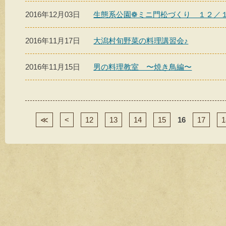
2016年12月03日
生態系公園❁ミニ門松づくり １２／
2016年11月17日
大潟村旬野菜の料理講習会♪
2016年11月15日
男の料理教室 〜焼き鳥編〜
≪
<
12
13
14
15
16
17
1