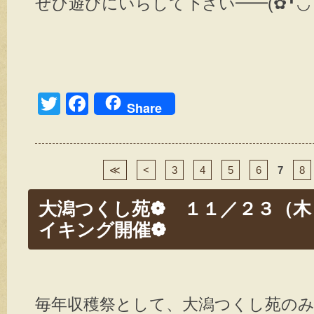
ぜひ遊びにいらして下さい━━(✿╹◡╹)
T
F
Share
wi
a
tt
c
er
e
≪
<
3
4
5
6
7
8
b
大潟つくし苑❁ １１／２３（木
o
イキング開催❁
o
k
毎年収穫祭として、大潟つくし苑の