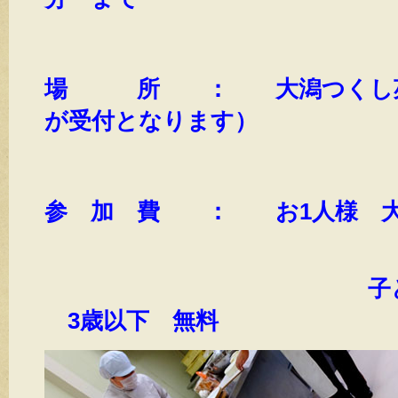
場 所 ： 大潟つくし苑
が受付となります）
参 加 費 ： お1人様 大人
子ども500円
3歳以下 無料