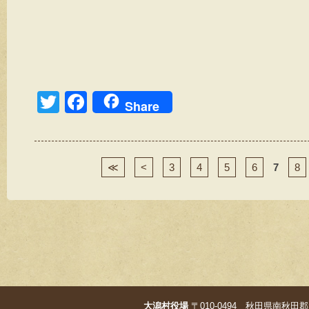
T
F
Share
wi
a
tt
c
er
e
≪
<
3
4
5
6
7
8
b
o
o
k
大潟村役場
〒010-0494 秋田県南秋田郡大潟村字