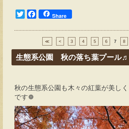
T
F
Share
wi
a
tt
c
er
e
≪
<
3
4
5
6
7
8
b
生態系公園 秋の落ち葉プール
o
o
k
秋の生態系公園も木々の紅葉が美し
です❁