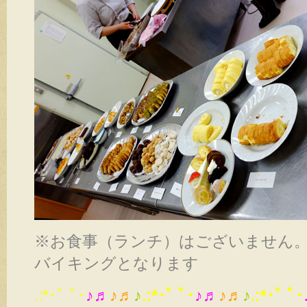
※お食事（ランチ）はございません
バイキングとなります
.:*･ﾟ ﾟ･
♪♬
♪♬
♪
.:*･ﾟ ﾟ･
♪♬
♪♬
♪
.:*･ﾟ ﾟ･