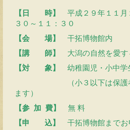
【日 時】
平成２９年１１月
３０～１１：３０
【会 場】
干拓博物館内
【講 師】
大潟の自然を愛
【対 象】
幼稚園児・小中学
（小３以下は保護者同
ます）
【参 加 費】
無 料
【申 込】
干拓博物館までお