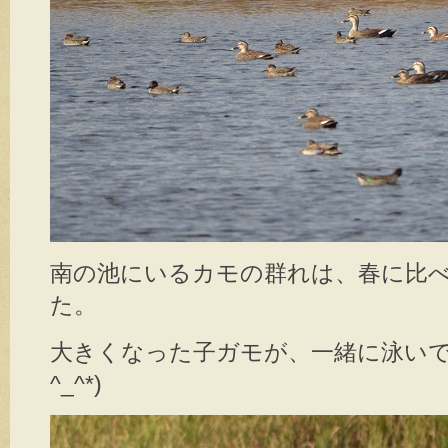
南の池にいるカモの群れは、春に比
た。
大きくなった子ガモが、一緒に泳いで
^_^*)