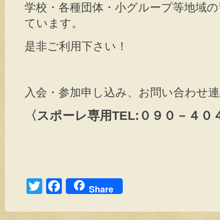
学校・各種団体・小グループ等地域の
ています。
是非ご利用下さい！
入会・参加申し込み、お問い合わせ連
〈スポーレ専用TEL:０９０－４０
T
F
Share
wi
a
tt
c