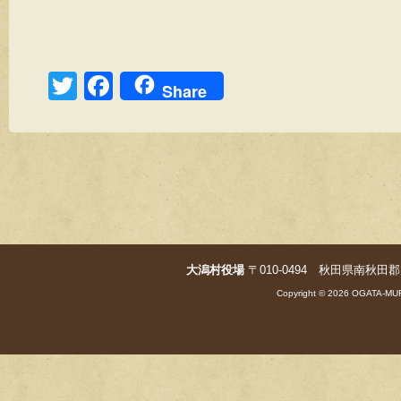
T
F
Share
wi
a
tt
c
er
e
b
o
o
大潟村役場
〒010-0494 秋田県南秋田郡大潟村字
k
Copyright © 2026 OGATA-MUR