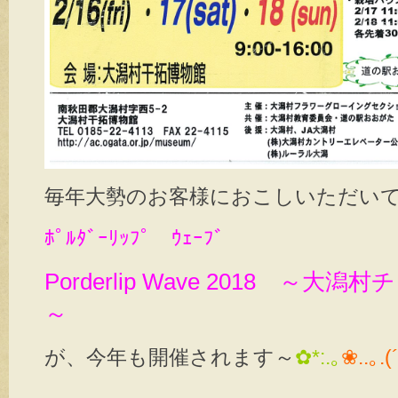
毎年大勢のお客様におこしいただい
ﾎﾟﾙﾀﾞｰﾘｯﾌﾟ ｳｪｰﾌﾞ
Porderlip Wave 2018 ～
～
が、今年も開催されます～
✿*:.｡
❀..｡.