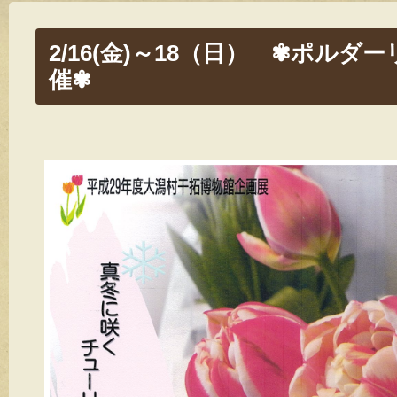
2/16(金)～18（日） ✾ポル
催✾