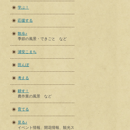
学ぶ！
応援する
散歩♪
季節の風景・できごと など
浦安こまち
田んぼ
考える
耕す！
農作業の風景 など
育てる
見る♪
イベント情報、開花情報、観光ス