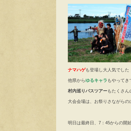
ナマハゲ
も登場し大人気でした
他県から
ゆるキャラ
もやってき
村内巡りバスツアー
もたくさん
大会会場は、お祭りさながらの
明日は最終日、7：45からの開