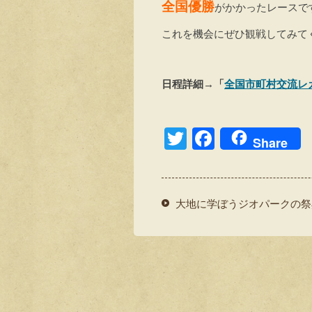
全国優勝
がかかったレースで
これを機会にぜひ観戦してみて
日程詳細→「
全国市町村交流レ
T
F
Share
wi
a
tt
c
er
e
大地に学ぼうジオパークの祭
b
o
o
k