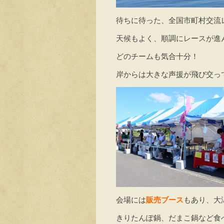
待ちに待った、全国市町村交流
天候もよく、順調にレースが進
どのチームも気合十分！
岸からは大きな声援が飛び交っ
会場には
販売ブース
もあり、大
きりたんぽ鍋、だまこ鍋など食