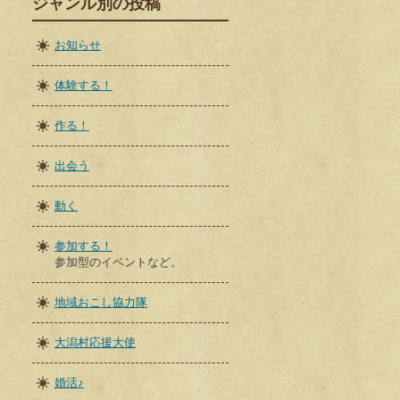
ジャンル別の投稿
お知らせ
体験する！
作る！
出会う
動く
参加する！
参加型のイベントなど。
地域おこし協力隊
大潟村応援大使
婚活♪