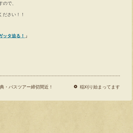
すので、
ください！！
ガッタ迫る！
」
典・バスツアー締切間近！
稲刈り始まってます