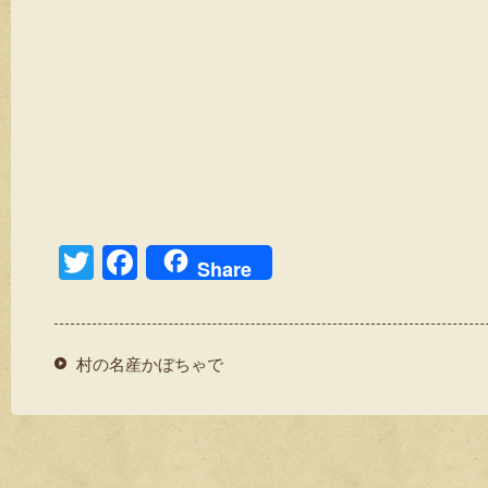
T
F
Share
wi
a
tt
c
er
e
村の名産かぼちゃで
b
o
o