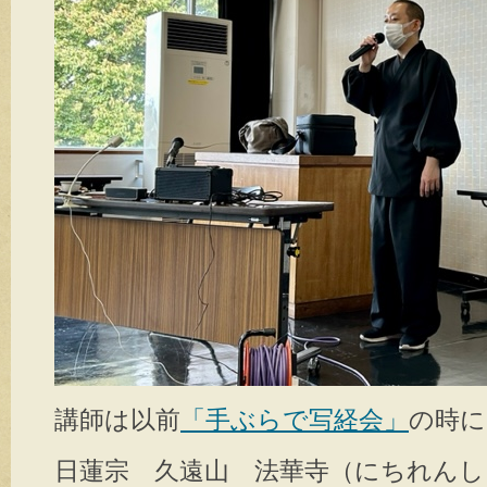
講師は以前
「手ぶらで写経会」
の時に
日蓮宗 久遠山 法華寺（にちれん