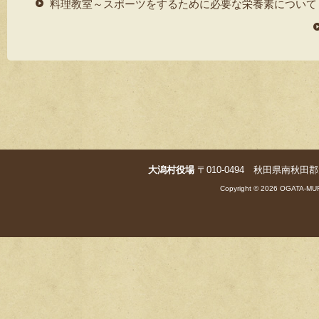
er
e
料理教室～スポーツをするために必要な栄養素について
b
o
o
k
大潟村役場
〒010-0494 秋田県南秋田郡大潟村字
Copyright © 2026 OGATA-MUR