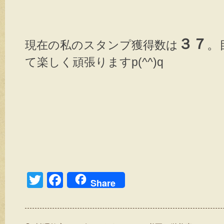
３７
。
現在の私のスタンプ獲得数は
て楽しく頑張りますp(^^)q
T
F
Share
wi
a
tt
c