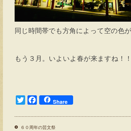
同じ時間帯でも方角によって空の色が
もう３月。いよいよ春が来ますね！
T
F
Share
wi
a
tt
c
er
e
６０周年の芸文祭