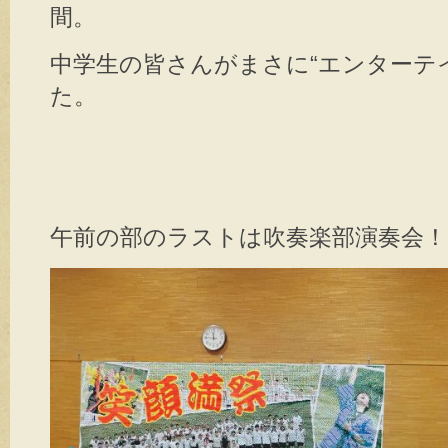
間。
中学生の皆さんがまさに“エンターテ
た。
午前の部のラストは
吹奏楽部演奏会
！