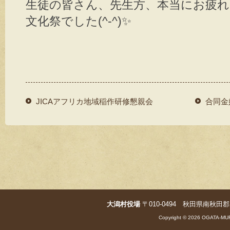
生徒の皆さん、先生方、本当にお疲
文化祭でした(
^-^
)✨
JICAアフリカ地域稲作研修懇親会
合同金
大潟村役場
〒010-0494 秋田県南秋田郡大潟村字
Copyright © 2026 OGATA-MUR