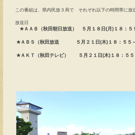
この番組は、県内民放３局で　それぞれ以下の時間帯に放送
放送日

★ＡＡＢ（秋田朝日放送）　５月１８日(月)１８：５
 ★ＡＢＳ（秋田放送 　　　 ５月２１日(木)１８：５５
 ★ＡＫＴ（秋田テレビ）　　５月２１日(木)１８：５５