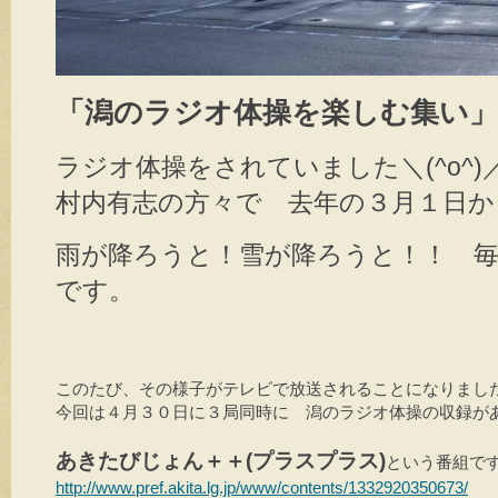
「潟のラジオ体操を楽しむ集い」
ラジオ体操をされていました＼(^o^)
村内有志の方々で 去年の３月１日か
雨が降ろうと！雪が降ろうと！！ 
です。
このたび、その様子がテレビで放送されることになりました
今回は４月３０日に３局同時に　潟のラジオ体操の収録があ
あきたびじょん＋＋(プラスプラス)
http://www.pref.akita.lg.jp/www/contents/1332920350673/