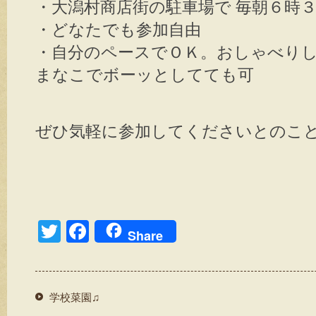
・大潟村商店街の駐車場で 毎朝６時
・どなたでも参加自由
・自分のペースでＯＫ。おしゃべり
まなこでボーッとしてても可
ぜひ気軽に参加してくださいとのことでし
T
F
Share
wi
a
tt
c
er
e
学校菜園♫