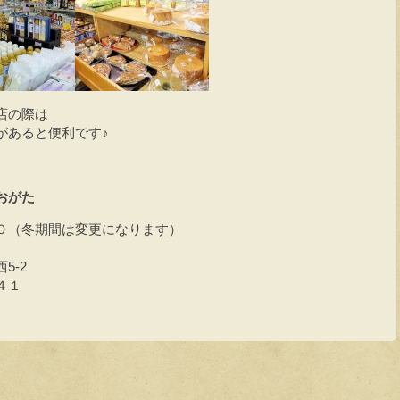
店の際は
があると便利です♪
おがた
０（冬期間は変更になります）
5-2
４１