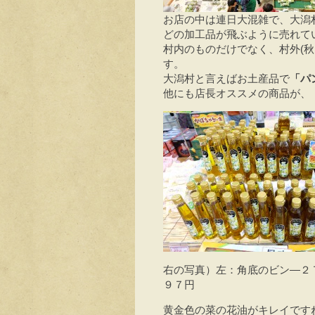
お店の中は連日大混雑で、大潟
どの加工品が飛ぶように売れて
村内のものだけでなく、村外(
す。
大潟村と言えばお土産品で
「パ
他にも店長オススメの商品が、
右の写真）左：角底のビン―２
９７円
黄金色の菜の花油がキレイです