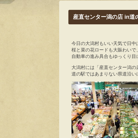
産直センター潟の店 in
今日の大潟村もいい天気で日中
桜と菜の花ロードも大賑わいで
自動車の進み具合もゆっくり目
大潟村には「産直センター潟の
道の駅ではあまりない県道沿い