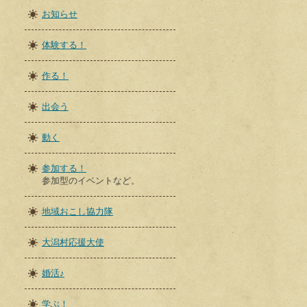
お知らせ
体験する！
作る！
出会う
動く
参加する！
参加型のイベントなど。
地域おこし協力隊
大潟村応援大使
婚活♪
学ぶ！