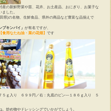
村産の新鮮野菜や苗、花卉、お土産品、おにぎり、お菓子な
いました。
秋田県)の名物、生鮮食品、県外の商品など豊富な品揃えで
ンプキンパイ」
が有名ですが、
【食用なたね油・菜の花畑】
です
７５ｇ入り ６９９円／右：丸底のビン―１８６ｇ入り ５
ね。炒め物やドレッシングでいかがでしょう。