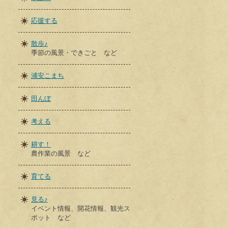
応援する
散歩♪
季節の風景・できごと など
浦安こまち
田んぼ
考える
耕す！
農作業の風景 など
育てる
見る♪
イベント情報、開花情報、観光ス
ポット など