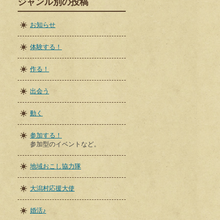
ジャンル別の投稿
お知らせ
体験する！
作る！
出会う
動く
参加する！
参加型のイベントなど。
地域おこし協力隊
大潟村応援大使
婚活♪