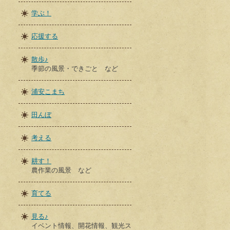
学ぶ！
応援する
散歩♪
季節の風景・できごと など
浦安こまち
田んぼ
考える
耕す！
農作業の風景 など
育てる
見る♪
イベント情報、開花情報、観光ス