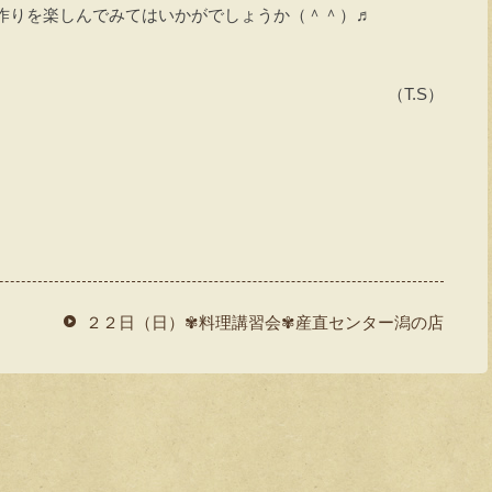
作りを楽しんでみてはいかがでしょうか（＾＾）♬
（T.S）
２２日（日）✾料理講習会✾産直センター潟の店