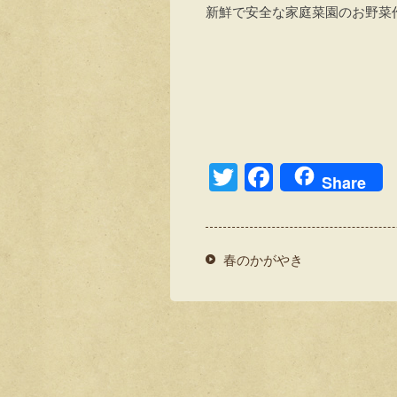
新鮮で安全な家庭菜園のお野菜
T
F
Share
wi
a
tt
c
er
e
春のかがやき
b
o
o
k