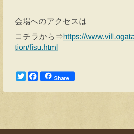
会場へのアクセスは
コチラから⇒
https://www.vill.ogat
tion/fisu.html
T
F
Share
wi
a
tt
c
er
e
b
o
o