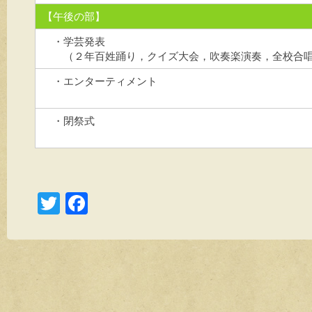
【午後の部】
・学芸発表
（２年百姓踊り，クイズ大会，吹奏楽演奏，全校合
・エンターティメント
・閉祭式
T
F
wi
a
tt
c
er
e
b