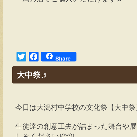
T
F
Share
wi
a
大中祭♬
tt
c
er
e
b
o
今日は大潟村中学校の文化祭【大中祭
o
k
生徒達の創意工夫が詰まった舞台や展
しみください!(^^)!