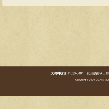
wi
a
tt
c
er
e
b
o
o
k
大潟村役場
〒010-0494 秋田県南秋田郡大潟村字
Copyright © 2026 OGATA-MUR