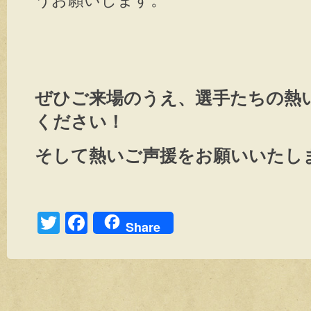
うお願いします。
ぜひご来場のうえ、選手たちの熱
ください！
そして熱いご声援をお願いいたします
T
F
Share
wi
a
tt
c
er
e