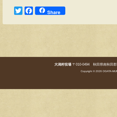
T
F
Share
wi
a
tt
c
er
e
b
o
o
大潟村役場
〒010-0494 秋田県南秋田郡大潟村字
k
Copyright © 2026 OGATA-MUR