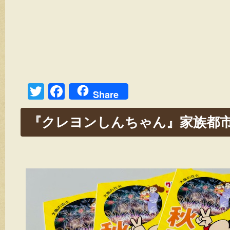
T
F
Share
wi
a
『クレヨンしんちゃん』家族都
tt
c
er
e
b
o
o
k