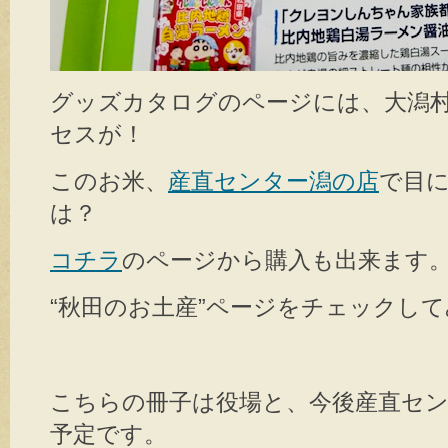
グッズカタログのページには、大潟
セスが！
このお米、
産直センター潟の店
で目
は？
コチラ
のページから購入も出来ます
“秋田のお土産”ページをチェックし
こちらの冊子は役場と、今後産直セ
予定です。