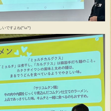
すよね(*’ω’*)