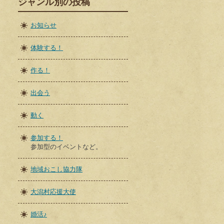
ジャンル別の投稿
お知らせ
体験する！
作る！
出会う
動く
参加する！
参加型のイベントなど。
地域おこし協力隊
大潟村応援大使
婚活♪