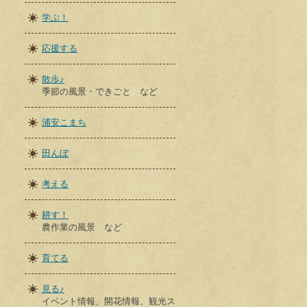
学ぶ！
応援する
散歩♪
季節の風景・できごと など
浦安こまち
田んぼ
考える
耕す！
農作業の風景 など
育てる
見る♪
イベント情報、開花情報、観光ス