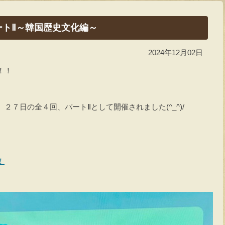
ートⅡ～韓国歴史文化編～
2024年12月02日
！！
。
２７日の全４回、パートⅡとして開催されました(^_^)/
！