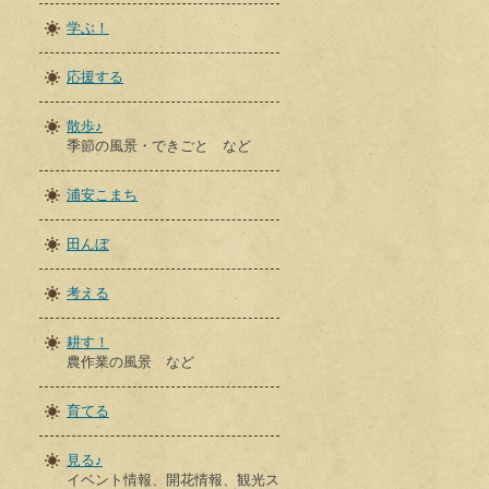
学ぶ！
応援する
散歩♪
季節の風景・できごと など
浦安こまち
田んぼ
考える
耕す！
農作業の風景 など
育てる
見る♪
イベント情報、開花情報、観光ス