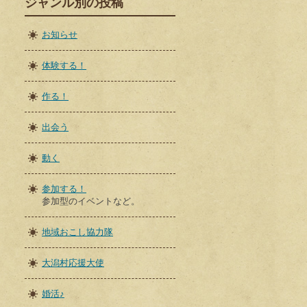
ジャンル別の投稿
お知らせ
体験する！
作る！
出会う
動く
参加する！
参加型のイベントなど。
地域おこし協力隊
大潟村応援大使
婚活♪