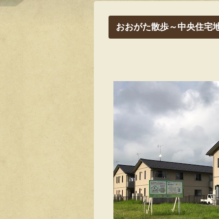
おおがた散歩～中央住宅