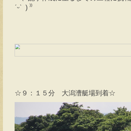
ˊᵕˋ ) ⁾⁾
☆９：１５分 大潟漕艇場到着☆