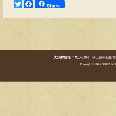
T
F
Share
wi
a
tt
c
er
e
b
o
o
大潟村役場
〒010-0494 秋田県南秋田郡大潟村字
k
Copyright © 2026 OGATA-MUR