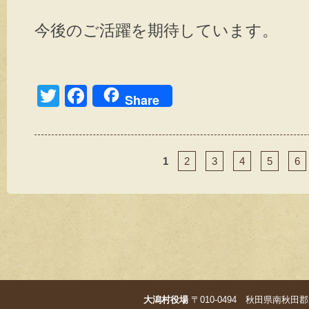
今後のご活躍を期待しています。
T
F
Share
wi
a
tt
c
er
e
1
2
3
4
5
6
b
o
o
k
大潟村役場
〒010-0494 秋田県南秋田郡大潟村字