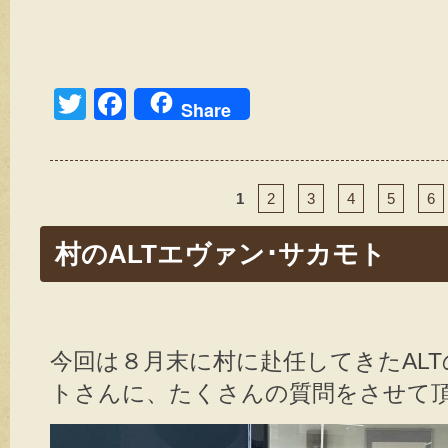
T
F
Share
wi
a
tt
c
er
e
1
2
3
4
5
6
b
村のALTエヴァン･サカモト
o
o
k
今回は８月末に村に赴任してきたAL
トさんに、たくさんの質問をさせて頂き