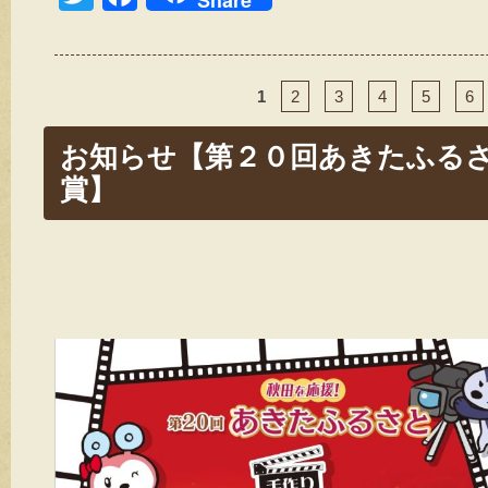
wi
a
tt
c
er
e
1
2
3
4
5
6
b
お知らせ【第２０回あきたふるさ
o
賞】
o
k