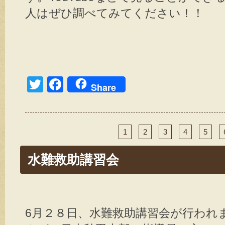
人はぜひ調べてみてください！！
T
F
Share
wi
a
tt
c
er
e
1
2
3
4
5
b
水難救助講習会
o
o
k
6月２８日、水難救助講習会が行われ