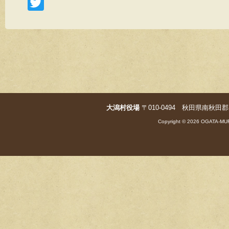
T
wi
tt
er
大潟村役場
〒010-0494 秋田県南秋田郡大潟村字
Copyright © 2026 OGATA-MUR