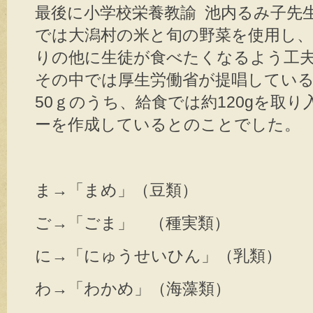
最後に小学校栄養教諭 池内るみ子先
では大潟村の米と旬の野菜を使用し
りの他に生徒が食べたくなるよう工
その中では厚生労働省が提唱している
50ｇのうち、給食では約120gを取
ーを作成しているとのことでした。
ま→「まめ」（豆類）
ご→「ごま」 （種実類）
に→「にゅうせいひん」（乳類）
わ→「わかめ」（海藻類）