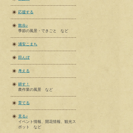
応援する
散歩♪
季節の風景・できごと など
浦安こまち
田んぼ
考える
耕す！
農作業の風景 など
育てる
見る♪
イベント情報、開花情報、観光ス
ポット など