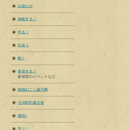
お知らせ
体験する！
作る！
出会う
動く
参加する！
参加型のイベントなど。
地域おこし協力隊
大潟村応援大使
婚活♪
学ぶ！