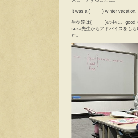
It was a { } winter vacation.
生徒達は{ }の中に、good・b
suka先生からアドバイスをも
た。